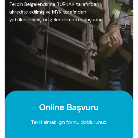
Tercih Belgelendirme TÜRKAK tarafından
akredite edilmiş ve MYK tarafından
yetkilendirilmiş belgelendirme kuruluşudur.
O
n
l
i
n
e
B
a
ş
v
u
r
u
Teklif almak için formu doldurunuz.