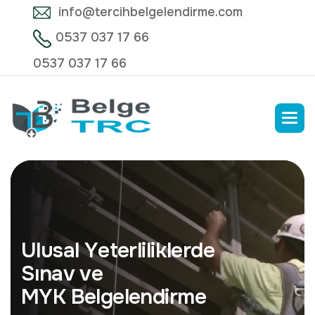
info@tercihbelgelendirme.com
0537 037 17 66
0537 037 17 66
U
l
u
s
a
l
Y
e
t
e
r
l
i
l
i
k
l
e
r
d
e
S
ı
n
a
v
v
e
M
Y
K
B
e
l
g
e
l
e
n
d
i
r
m
e