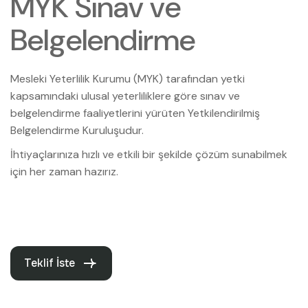
M
Y
K
S
ı
n
a
v
v
e
B
e
l
g
e
l
e
n
d
i
r
m
e
Mesleki Yeterlilik Kurumu (MYK) tarafından yetki
kapsamındaki ulusal yeterliliklere göre sınav ve
belgelendirme faaliyetlerini yürüten Yetkilendirilmiş
Belgelendirme Kuruluşudur.
İhtiyaçlarınıza hızlı ve etkili bir şekilde çözüm sunabilmek
için her zaman hazırız.
Teklif İste