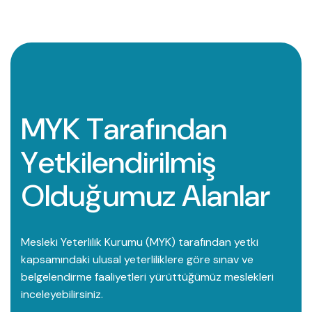
M
Y
K
T
a
r
a
f
ı
n
d
a
n
Y
e
t
k
i
l
e
n
d
i
r
i
l
m
i
ş
O
l
d
u
ğ
u
m
u
z
A
l
a
n
l
a
r
Mesleki Yeterlilik Kurumu (MYK) tarafından yetki
kapsamındaki ulusal yeterliliklere göre sınav ve
belgelendirme faaliyetleri yürüttüğümüz meslekleri
inceleyebilirsiniz.