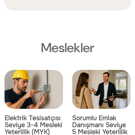
M
e
s
l
e
k
l
e
r
Elektrik Tesisatçısı
Sorumlu Emlak
Seviye 3-4 Mesleki
Danışmanı Seviye
Yeterlilik (MYK)
5 Mesleki Yeterlilik