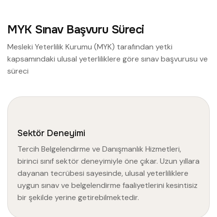
M
Y
K
S
ı
n
a
v
B
a
ş
v
u
r
u
S
ü
r
e
c
i
Mesleki Yeterlilik Kurumu (MYK) tarafından yetki
kapsamındaki ulusal yeterliliklere göre sınav başvurusu ve
süreci
Sektör Deneyimi
Tercih Belgelendirme ve Danışmanlık Hizmetleri,
birinci sınıf sektör deneyimiyle öne çıkar. Uzun yıllara
dayanan tecrübesi sayesinde, ulusal yeterliliklere
uygun sınav ve belgelendirme faaliyetlerini kesintisiz
bir şekilde yerine getirebilmektedir.