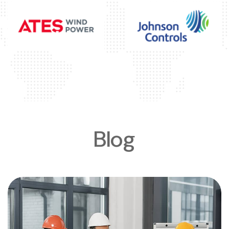
B
l
o
g