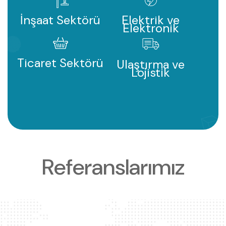
İnşaat Sektörü
Elektrik ve
Elektronik
Ticaret Sektörü
Ulaştırma ve
Lojistik
R
e
f
e
r
a
n
s
l
a
r
ı
m
ı
z